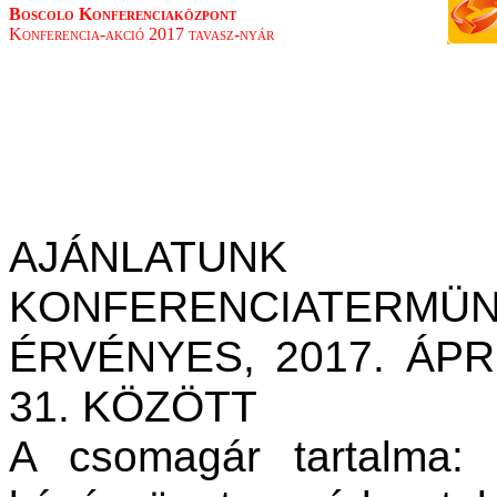
Boscolo Konferenciaközpont
Konferencia-akció 2017 tavasz-nyár
AJÁNLA
KONFERENCIATERMÜN
ÉRVÉNYES, 2017. ÁPRI
31. KÖZÖTT
A csomagár tartalma: