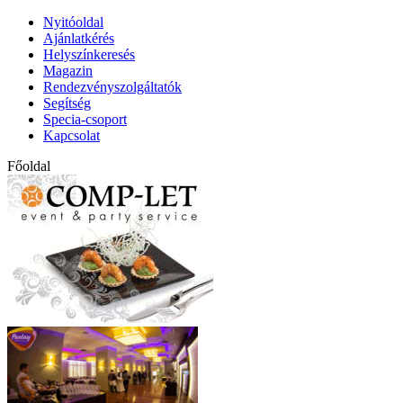
Nyitóoldal
Ajánlatkérés
Helyszínkeresés
Magazin
Rendezvényszolgáltatók
Segítség
Specia-csoport
Kapcsolat
Főoldal