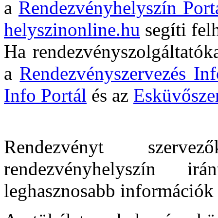
a
Rendezvényhelyszín Port
helyszinonline.hu
segíti fel
Ha rendezvényszolgáltatóka
a
Rendezvényszervezés Inf
Info Portál
és az
Esküvőszer
Rendezvényt szervez
rendezvényhelyszín i
leghasznosabb információk i