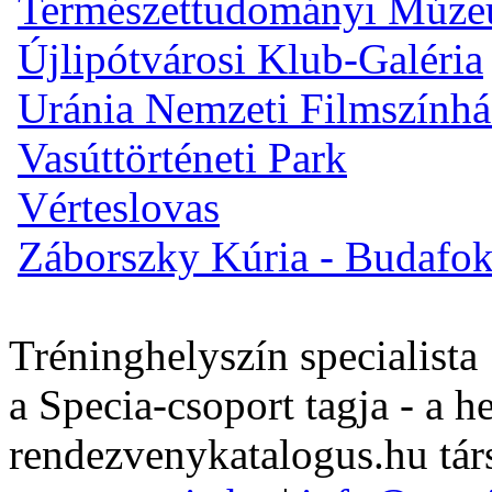
Természettudományi Múz
Újlipótvárosi Klub-Galéria
Uránia Nemzeti Filmszínhá
Vasúttörténeti Park
Vérteslovas
Záborszky Kúria - Budafo
Tréninghelyszín specialista
a Specia-csoport tagja - a h
rendezvenykatalogus.hu tár