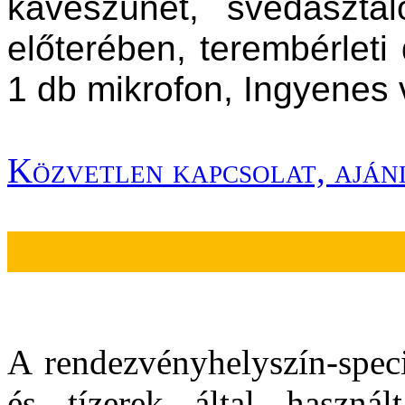
kávészünet, svédaszta
előterében, terembérleti 
1 db mikrofon, Ingyenes v
.
Közvetlen kapcsolat, aján
A rendezvényhelyszín-speci
és tízerek által használ