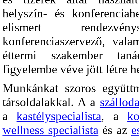
helyszín- és konferenciah
elismert rendezvénys
konferenciaszervező, valam
éttermi szakember tan
figyelembe véve jött létre 
Munkánkat szoros együt
társoldalakkal. A a
szálloda
a
kastélyspecialista
, a
ko
wellness specialista
és az
e