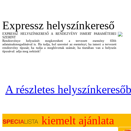
Expressz helyszínkereső
EXPRESSZ HELYSZÍNKERESŐ A RENDEZVÉNY ISMERT PARAMÉTEREI
SZERINT
Rendezvénye helyszínét megkeresheti a tervezett esemény főbb
adatainakmegadásával is. Ha tudja, hol szeretné az eseményt; ha ismeri a tervezett
rendezvény típusát; ha tudja a meghívottak számát; ha tisztában van a helyszín
típusával: adja meg nekünk!
A részletes helyszínkereső
kiemelt ajánlata