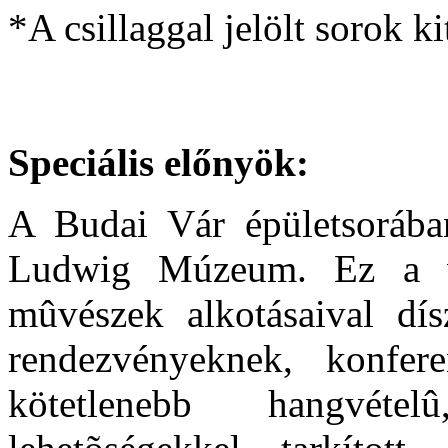
*A csillaggal jelölt sorok ki
Speciális előnyök:
A Budai Vár épületsorában
Ludwig Múzeum. Ez a vö
mûvészek alkotásaival dís
rendezvényeknek, konfer
kötetlenebb hangvétel