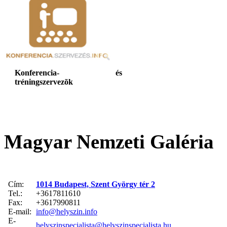
Konferencia- és
tréningszervezõk
Magyar Nemzeti Galéria
Cím:
1014 Budapest, Szent György tér 2
Tel.:
+3617811610
Fax:
+3617990811
E-mail:
info@helyszin.info
E-
helyszinspecialista@helyszinspecialista.hu