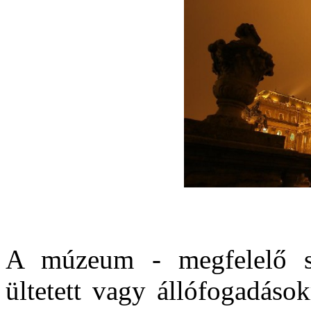
A múzeum - megfelelő sz
ültetett vagy állófogadásokr