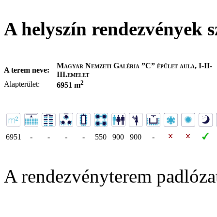
A helyszín rendezvények s
Magyar Nemzeti Galéria ”C” épület aula, I-II-
A terem neve:
III.emelet
2
Alapterület:
6951 m
6951
-
-
-
-
550
900
900
-
A rendezvényterem padlóza