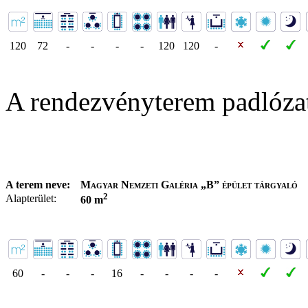
120
72
-
-
-
-
120
120
-
A rendezvényterem padlóza
A terem neve:
Magyar Nemzeti Galéria „B” épület tárgyaló
2
Alapterület:
60 m
60
-
-
-
16
-
-
-
-