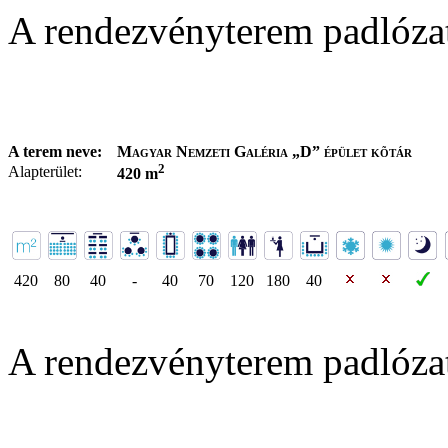
A rendezvényterem padlóza
A terem neve:
Magyar Nemzeti Galéria „D” épület kõtár
2
Alapterület:
420 m
420
80
40
-
40
70
120
180
40
A rendezvényterem padlóza