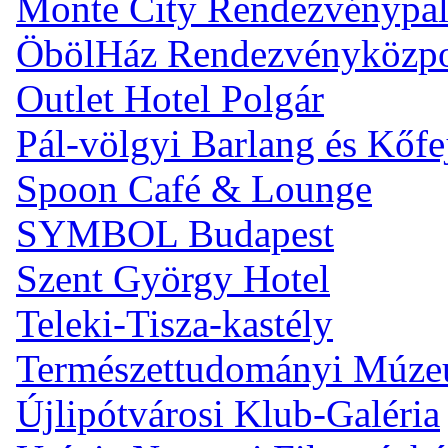
Monte City Rendezvénypal
ÖbölHáz Rendezvényközp
Outlet Hotel Polgár
Pál-völgyi Barlang és Kőfe
Spoon Café & Lounge
SYMBOL Budapest
Szent György Hotel
Teleki-Tisza-kastély
Természettudományi Múz
Újlipótvárosi Klub-Galéria