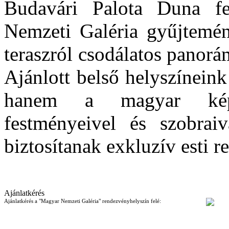
Budavári Palota Duna fe
Nemzeti Galéria gyűjtemény
teraszról csodálatos panorá
Ajánlott belső helyszínein
hanem a magyar képző
festményeivel és szobraiv
biztosítanak exkluzív esti 
Ajánlatkérés
Ajánlatkérés a "Magyar Nemzeti Galéria" rendezvényhelyszín felé: