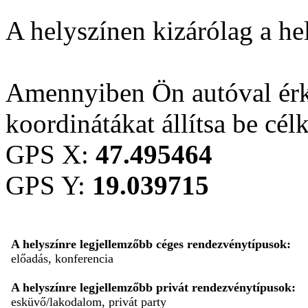
A helyszínen kizárólag a he
Amennyiben Ön autóval érk
koordinátákat állítsa be cél
GPS X:
47.495464
GPS Y:
19.039715
A helyszínre legjellemzőbb céges rendezvénytípusok:
előadás, konferencia
A helyszínre legjellemzőbb privát rendezvénytípusok:
esküvő/lakodalom, privát party