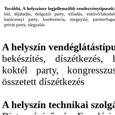
További, A helyszínre legjellemzőbb rendezvénytípusok
bál, díjátadás, dolgozói party, előadás, esküvő/lakoda
karácsonyi party, konferencia, megnyitó, partnerfoga
privát party, tárgyalás
A helyszín vendéglátástípu
bekészítés, díszétkezés,
koktél party, kongresszu
összetett díszétkezés
A helyszín technikai szolgá