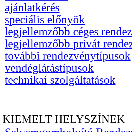
ajánlatkérés
speciális előnyök
legjellemzőbb céges rende
legjellemzőbb privát rend
további rendezvénytípusok
vendéglátástípusok
technikai szolgáltatások
KIEMELT HELYSZÍNEK