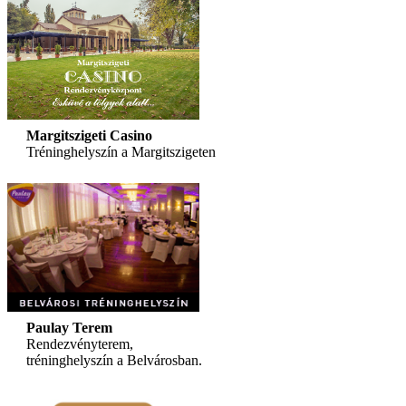
Margitszigeti Casino
Tréninghelyszín a Margitszigeten
Paulay Terem
Rendezvényterem,
tréninghelyszín a Belvárosban.