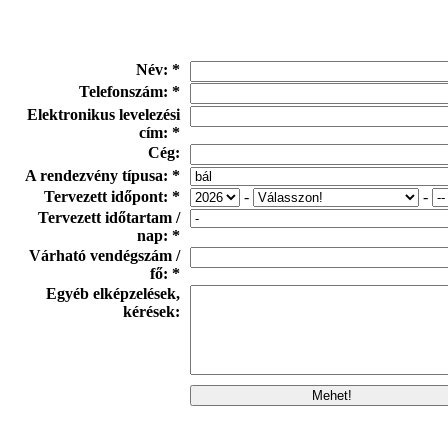
Név: *
Telefonszám: *
Elektronikus levelezési
cím: *
Cég:
A rendezvény típusa: *
Tervezett időpont: *
-
-
Tervezett időtartam /
nap: *
Várható vendégszám /
fő: *
Egyéb elképzelések,
kérések: