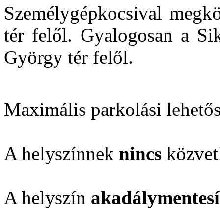
Személygépkocsival megköz
tér felől. Gyalogosan a Si
György tér felől.
Maximális parkolási lehető
A helyszínnek
nincs
közvetl
A helyszín
akadálymentesí