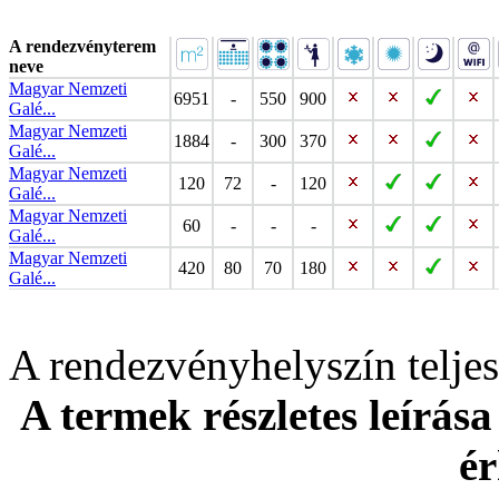
A rendezvényterem
neve
Magyar Nemzeti
6951
-
550
900
Galé...
Magyar Nemzeti
1884
-
300
370
Galé...
Magyar Nemzeti
120
72
-
120
Galé...
Magyar Nemzeti
60
-
-
-
Galé...
Magyar Nemzeti
420
80
70
180
Galé...
A rendezvényhelyszín telj
A termek részletes leírása
ér