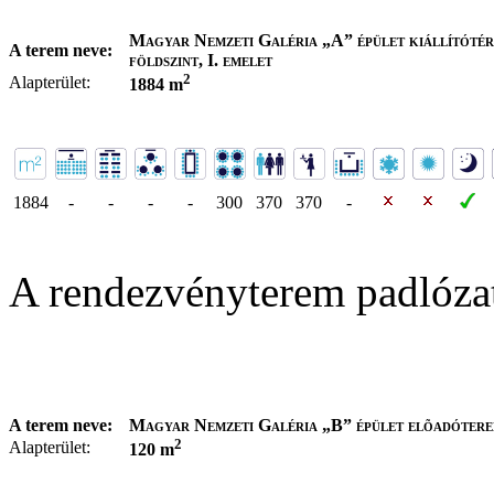
Magyar Nemzeti Galéria „A” épület kiállítótér
A terem neve:
földszint, I. emelet
2
Alapterület:
1884 m
1884
-
-
-
-
300
370
370
-
A rendezvényterem padlóza
A terem neve:
Magyar Nemzeti Galéria „B” épület elõadóter
2
Alapterület:
120 m