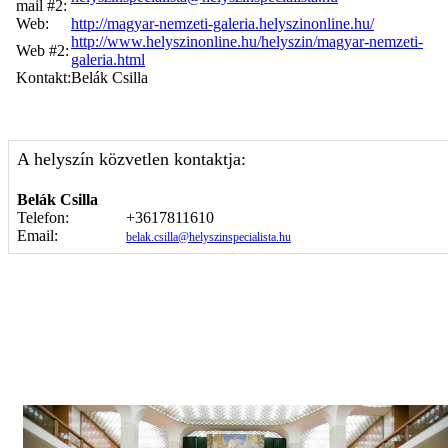
mail #2:
Web:
http://magyar-nemzeti-galeria.helyszinonline.hu/
http://www.helyszinonline.hu/helyszin/magyar-nemzeti-
Web #2:
galeria.html
Kontakt:
Belák Csilla
A helyszín közvetlen kontaktja:
Belák Csilla
Telefon:
+3617811610
Email:
belak.csilla@helyszinspecialista.hu
Képgaléria