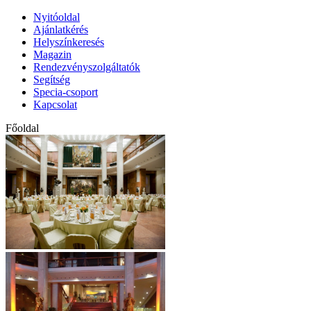
Nyitóoldal
Ajánlatkérés
Helyszínkeresés
Magazin
Rendezvényszolgáltatók
Segítség
Specia-csoport
Kapcsolat
Főoldal