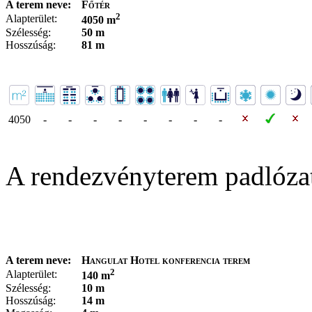
A terem neve:
Főtér
2
Alapterület:
4050 m
Szélesség:
50 m
Hosszúság:
81 m
4050
-
-
-
-
-
-
-
-
A rendezvényterem padlóza
A terem neve:
Hangulat Hotel konferencia terem
2
Alapterület:
140 m
Szélesség:
10 m
Hosszúság:
14 m