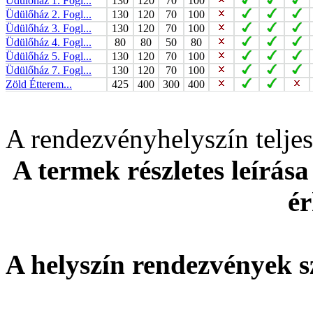
Üdülőház 1. Fogl...
130
120
70
100
Üdülőház 2. Fogl...
130
120
70
100
Üdülőház 3. Fogl...
130
120
70
100
Üdülőház 4. Fogl...
80
80
50
80
Üdülőház 5. Fogl...
130
120
70
100
Üdülőház 7. Fogl...
130
120
70
100
Zöld Étterem...
425
400
300
400
A rendezvényhelyszín telj
A termek részletes leírása
ér
A helyszín rendezvények s