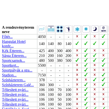
A rendezvényterem
neve
Főtér...
4050
-
-
-
Hangulat Hotel
140
140
80
140
konfe...
Kék Étterem...
425
400
300
400
Sárga Étterem...
210
200
160
200
Sportcsarnok...
480
500
380
500
Sportkert...
5500
-
-
-
Sportpályák a stra...
-
-
-
-
Stadion...
7150
-
-
-
Színházterem...
378
-
-
-
Színházterem Galé...
360
300
-
-
Téliesített nyári...
106
100
70
100
Téliesített nyári...
106
100
60
100
Téliesített nyári...
106
100
50
100
Téliesített nyári...
106
100
60
100