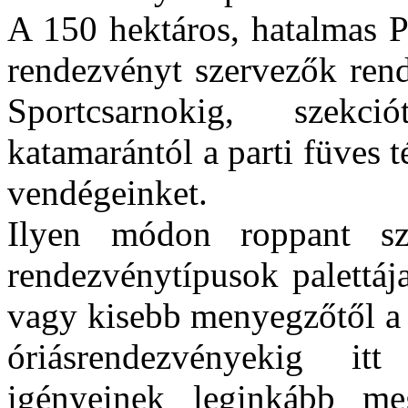
A 150 hektáros, hatalmas P
rendezvényt szervezők rend
Sportcsarnokig, szekci
katamarántól a parti füves t
vendégeinket.
Ilyen módon roppant sz
rendezvénytípusok palettája
vagy kisebb menyegzőtől a 
óriásrendezvényekig it
igényeinek leginkább me