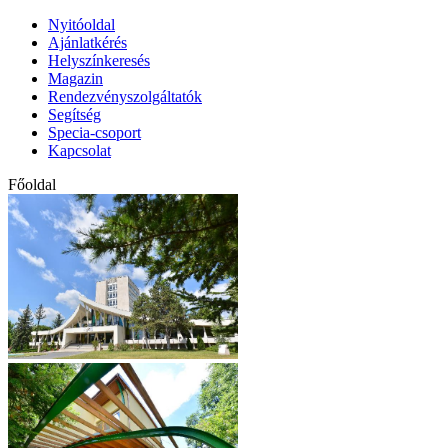
Nyitóoldal
Ajánlatkérés
Helyszínkeresés
Magazin
Rendezvényszolgáltatók
Segítség
Specia-csoport
Kapcsolat
Főoldal