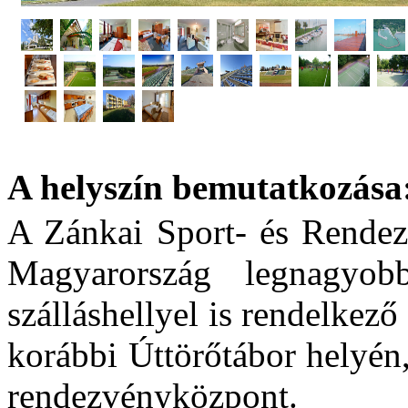
A helyszín bemutatkozása
A Zánkai Sport- és Rendez
Magyarország legnagyob
szálláshellyel is rendelke
korábbi Úttörőtábor helyén,
rendezvényközpont.