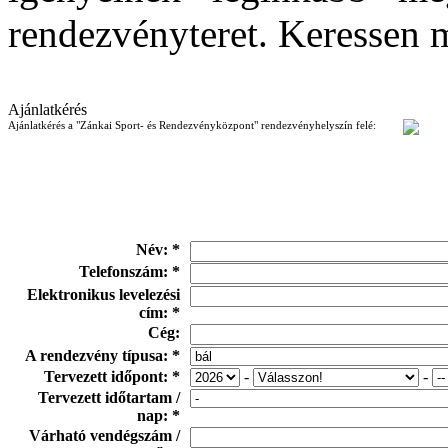
rendezvényteret. Keressen 
Ajánlatkérés
Ajánlatkérés a "Zánkai Sport- és Rendezvényközpont" rendezvényhelyszín felé:
Név: *
Telefonszám: *
Elektronikus levelezési
cím: *
Cég:
A rendezvény típusa: *
Tervezett időpont: *
-
-
Tervezett időtartam /
nap: *
Várható vendégszám /