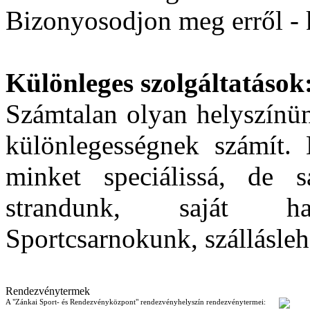
Bizonyosodjon meg erről - k
Különleges szolgáltatások
Számtalan olyan helyszínün
különlegességnek számít.
minket speciálissá
, de sa
strandunk, saját haj
Sportcsarnokunk, szállásleh
Rendezvénytermek
A "Zánkai Sport- és Rendezvényközpont" rendezvényhelyszín rendezvénytermei: