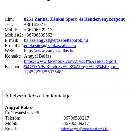
Cím:
8251 Zánka, Zánkai Sport- és Rendezvényközpont
Tel.:
+361450212
Mobil:
+36706539217
Mobil #2:
+36706539563
E-mail:
balazs.angyal@erzsebettaborok.hu
E-mail #2:
ertekesites@zankaszallas.hu
Web:
http://www.zankaszallas.hu
Kontakt:
Angyal Balázs
https://www.facebook.com/Z%C3%A1nkai-Sport-
Facebook:
%C3%A9s-Rendezv%C3%A9nyk%C3%B6zpont-
1245227925532548/
A helyszín közvetlen kontaktja:
Angyal Balázs
Értékesítési vezető
Telefon:
+36706539217
Mobil:
+36706539217
Email:
balazs.angyal@erzsebettaborok.hu