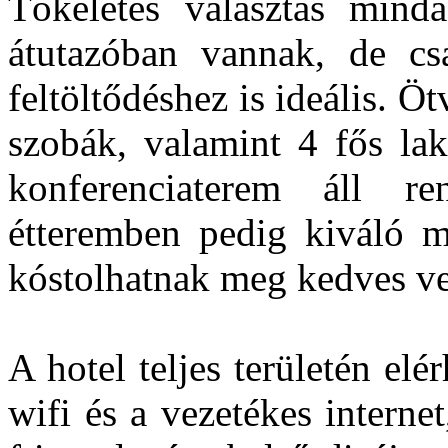
Tökéletes választás mind
átutazóban vannak, de csal
feltöltődéshez is ideális. Ö
szobák, valamint 4 fős lak
konferenciaterem áll re
étteremben pedig kiváló m
kóstolhatnak meg kedves v
A hotel teljes területén el
wifi és a vezetékes interne