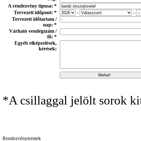
A rendezvény típusa: *
Tervezett időpont: *
-
-
Tervezett időtartam /
nap: *
Várható vendégszám /
fő: *
Egyéb elképzelések,
kérések:
*A csillaggal jelölt sorok ki
Rendezvénytermek