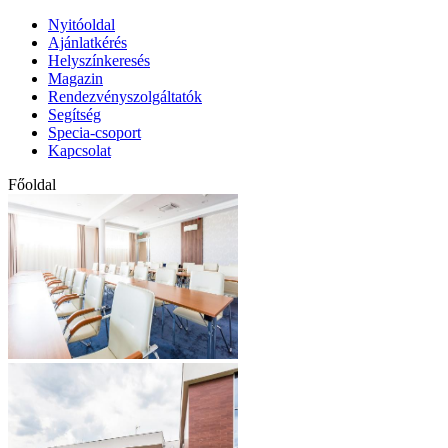
Nyitóoldal
Ajánlatkérés
Helyszínkeresés
Magazin
Rendezvényszolgáltatók
Segítség
Specia-csoport
Kapcsolat
Főoldal