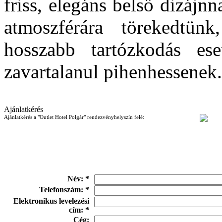
friss, elegáns belső dizájn
atmoszférára törekedtü
hosszabb tartózkodás es
zavartalanul pihenhessenek.
Ajánlatkérés
Ajánlatkérés a "Outlet Hotel Polgár" rendezvényhelyszín felé:
Név: *
Telefonszám: *
Elektronikus levelezési
cím: *
Cég: