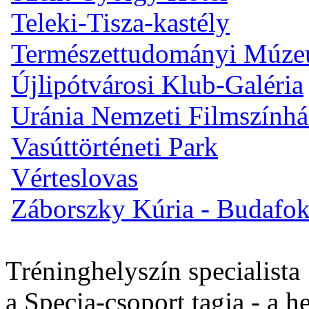
Teleki-Tisza-kastély
Természettudományi Múz
Újlipótvárosi Klub-Galéria
Uránia Nemzeti Filmszínhá
Vasúttörténeti Park
Vérteslovas
Záborszky Kúria - Budafo
Tréninghelyszín specialista
a Specia-csoport tagja - a h