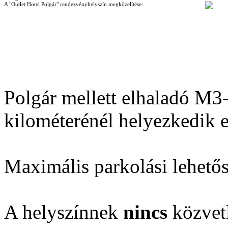
A "Outlet Hotel Polgár" rendezvényhelyszín megközelítése:
Polgár mellett elhaladó M3
kilométerénél helyezkedik e
Maximális parkolási lehető
A helyszínnek
nincs
közvetl