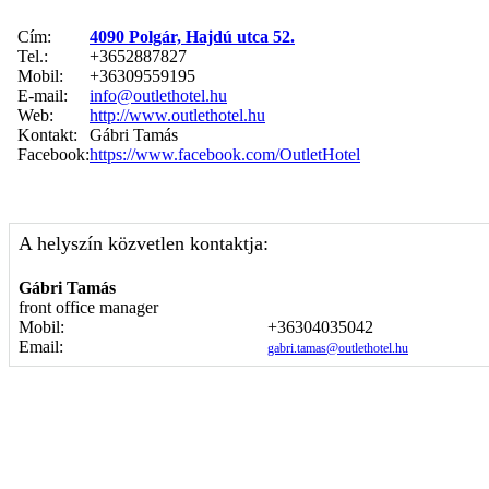
Cím:
4090 Polgár, Hajdú utca 52.
Tel.:
+3652887827
Mobil:
+36309559195
E-mail:
info@outlethotel.hu
Web:
http://www.outlethotel.hu
Kontakt:
Gábri Tamás
Facebook:
https://www.facebook.com/OutletHotel
A helyszín közvetlen kontaktja:
Gábri Tamás
front office manager
Mobil:
+36304035042
Email:
gabri.tamas@outlethotel.hu