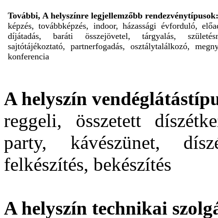
További, A helyszínre legjellemzőbb rendezvénytípusok
képzés, továbbképzés, indoor, házassági évforduló, előa
díjátadás, baráti összejövetel, tárgyalás, születés
sajtótájékoztató, partnerfogadás, osztálytalálkozó, megny
konferencia
A helyszín vendéglátástípu
reggeli, összetett díszétk
party, kávészünet, dísz
felkészítés, bekészítés
A helyszín technikai szolgá