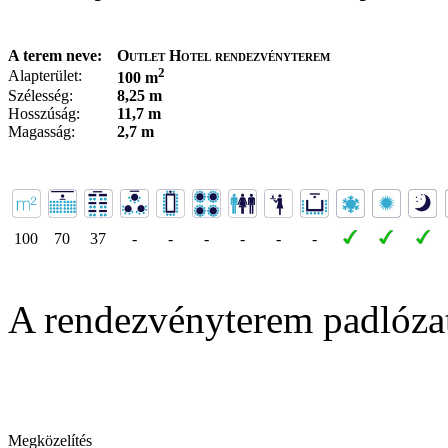
A terem neve:
Outlet Hotel rendezvényterem
2
Alapterület:
100 m
Szélesség:
8,25 m
Hosszúság:
11,7 m
Magasság:
2,7 m
100
70
37
-
-
-
-
-
-
A rendezvényterem padlóza
Megközelítés