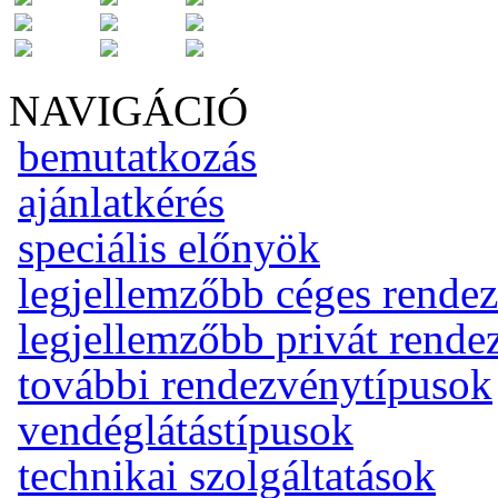
NAVIGÁCIÓ
bemutatkozás
ajánlatkérés
speciális előnyök
legjellemzőbb céges rende
legjellemzőbb privát rend
további rendezvénytípusok
vendéglátástípusok
technikai szolgáltatások