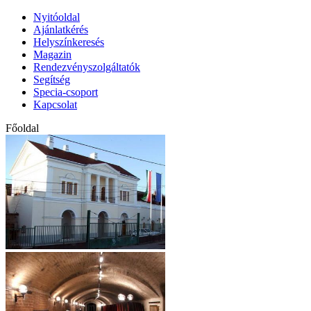
Nyitóoldal
Ajánlatkérés
Helyszínkeresés
Magazin
Rendezvényszolgáltatók
Segítség
Specia-csoport
Kapcsolat
Főoldal