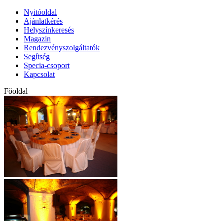
Nyitóoldal
Ajánlatkérés
Helyszínkeresés
Magazin
Rendezvényszolgáltatók
Segítség
Specia-csoport
Kapcsolat
Főoldal