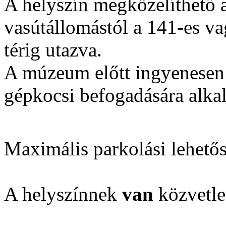
A helyszín megközelíthető 
vasútállomás‎tól a 141-es v
térig utazva.
A múzeum előtt ingyenesen 
gépkocsi befogadására alka
Maximális parkolási lehető
A helyszínnek
van
közvetle