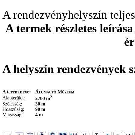
A rendezvényhelyszín telj
A termek részletes leírása
ér
A helyszín rendezvények s
A terem neve:
Álomautó Múzeum
2
Alapterület:
2700 m
Szélesség:
30 m
Hosszúság:
90 m
Magasság:
4 m