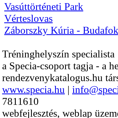
Vasúttörténeti Park
Vérteslovas
Záborszky Kúria - Budafo
Tréninghelyszín specialista
a Specia-csoport tagja - a h
rendezvenykatalogus.hu tár
www.specia.hu
|
info@spec
7811610
webfejlesztés, weblap üzeme