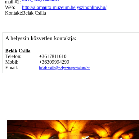
mail #2:
Web:
http://alomauto-muzeum.helyszinonline.hu/
Kontakt:
Belák Csilla
A helyszín közvetlen kontaktja:
Belák Csilla
Telefon:
+3617811610
Mobil:
+36309994299
Email:
belak.csilla@helyszinspecialista.hu
Képgaléria