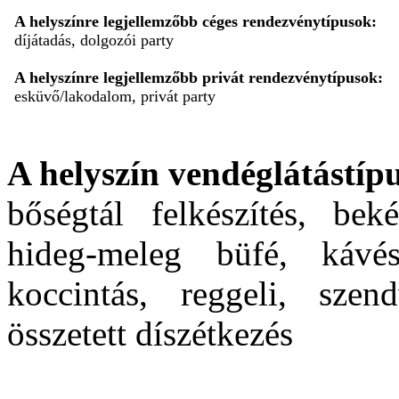
A helyszínre legjellemzőbb céges rendezvénytípusok:
díjátadás, dolgozói party
A helyszínre legjellemzőbb privát rendezvénytípusok:
esküvő/lakodalom, privát party
A helyszín vendéglátástípu
bőségtál felkészítés, beké
hideg-meleg büfé, kávés
koccintás, reggeli, szen
összetett díszétkezés