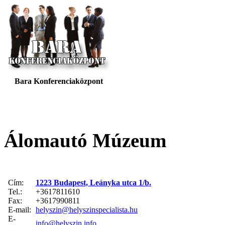
Bara Konferenciaközpont
Álomautó Múzeum
Cím:
1223 Budapest, Leányka utca 1/b.
Tel.:
+3617811610
Fax:
+3617990811
E-mail:
helyszin@helyszinspecialista.hu
E-
info@helyszin.info