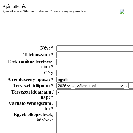
Ajánlatkérés
Ajánlatkérés a "Álomautó Múzeum" rendezvényhelyszín felé:
Név: *
Telefonszám: *
Elektronikus levelezési
cím: *
Cég:
A rendezvény típusa: *
Tervezett időpont: *
-
-
Tervezett időtartam /
nap: *
Várható vendégszám /
fő: *
Egyéb elképzelések,
kérések: