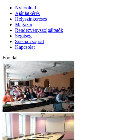
Nyitóoldal
Ajánlatkérés
Helyszínkeresés
Magazin
Rendezvényszolgáltatók
Segítség
Specia-csoport
Kapcsolat
Főoldal