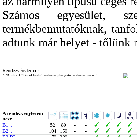
az bármilyen típusú céges 
Számos egyesület, sze
termékbemutatóknak, tanfo
adtunk már helyet - tőlünk 
Rendezvénytermek
A "Belvárosi Oktatási Iroda" rendezvényhelyszín rendezvénytermei:
A rendezvényterem
neve
B1...
52
80
-
-
B2...
104
150
-
-