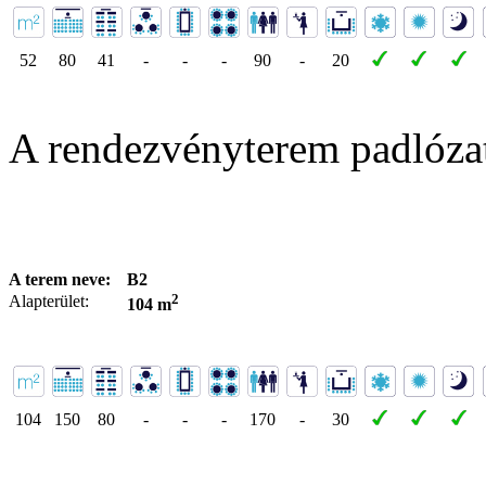
52
80
41
-
-
-
90
-
20
A rendezvényterem padlóza
A terem neve:
B2
2
Alapterület:
104 m
104
150
80
-
-
-
170
-
30