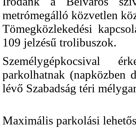
Irodánk a Belváros szí
metrómegálló közvetlen köz
Tömegközlekedési kapcsola
109 jelzésű trolibuszok.
Személygépkocsival é
parkolhatnak (napközben dí
lévő Szabadság téri mélygar
Maximális parkolási lehető