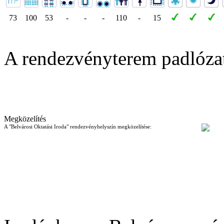
73
100
53
-
-
-
110
-
15
A rendezvényterem padlóza
Megközelítés
A "Belvárosi Oktatási Iroda" rendezvényhelyszín megközelítése: