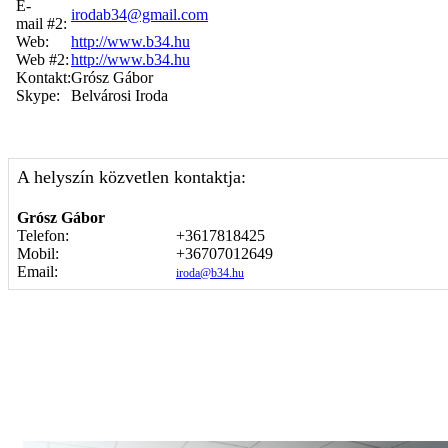
E-
irodab34@gmail.com
mail #2:
Web:
http://www.b34.hu
Web #2:
http://www.b34.hu
Kontakt:
Grósz Gábor
Skype:
Belvárosi Iroda
A helyszín közvetlen kontaktja:
Grósz Gábor
Telefon:
+3617818425
Mobil:
+36707012649
Email:
iroda@b34.hu
Képgaléria