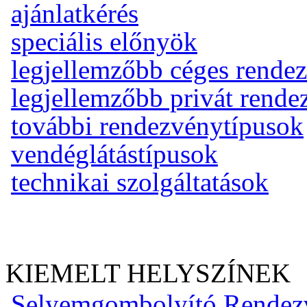
ajánlatkérés
speciális előnyök
legjellemzőbb céges rende
legjellemzőbb privát rend
további rendezvénytípusok
vendéglátástípusok
technikai szolgáltatások
KIEMELT HELYSZÍNEK
Selyemgombolyító Rendez