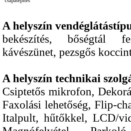
csapatépítés
A helyszín vendéglátástípu
bekészítés, bőségtál fe
kávészünet, pezsgős koccin
A helyszín technikai szolgá
Csiptetős mikrofon, Dekorá
Faxolási lehetőség, Flip-cha
Italpult, hűtőkkel, LCD/vi
Magnófelvétel, Parkoló