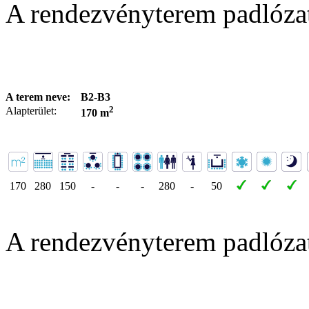
A rendezvényterem padlóza
A terem neve:
B2-B3
2
Alapterület:
170 m
170
280
150
-
-
-
280
-
50
A rendezvényterem padlóza