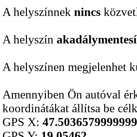
A helyszínnek
nincs
közvetl
A helyszín
akadálymentesí
A helyszínen megjelenhet kü
Amennyiben Ön autóval érk
koordinátákat állítsa be cél
GPS X:
47.503657999999
GPS Y:
19.05462