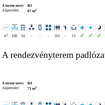
A terem neve:
B3
2
Alapterület:
67 m
67
100
54
-
-
-
110
-
15
A rendezvényterem padlóza
A terem neve:
B4
2
Alapterület:
73 m