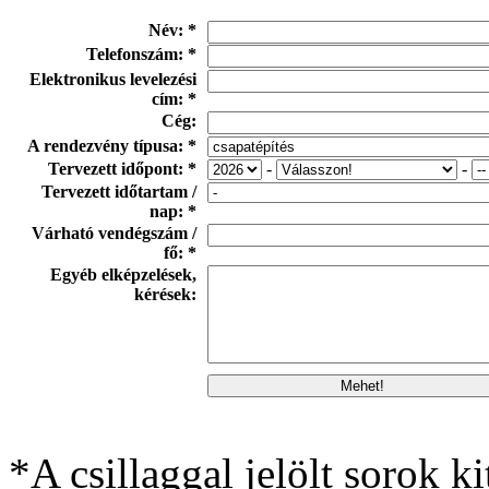
Név: *
Telefonszám: *
Elektronikus levelezési
cím: *
Cég:
A rendezvény típusa: *
Tervezett időpont: *
-
-
Tervezett időtartam /
nap: *
Várható vendégszám /
fő: *
Egyéb elképzelések,
kérések:
*A csillaggal jelölt sorok ki