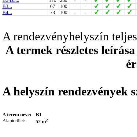
B2-B3...
170
280
-
-
B3...
67
100
-
-
B4...
73
100
-
-
A rendezvényhelyszín telj
A termek részletes leírása
ér
A helyszín rendezvények s
A terem neve:
B1
2
Alapterület:
52 m