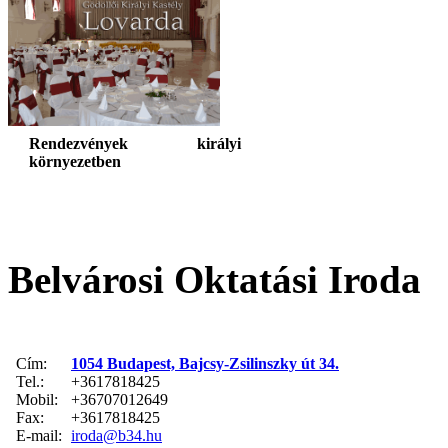
Rendezvények királyi
környezetben
Belvárosi Oktatási Iroda
Cím:
1054 Budapest, Bajcsy-Zsilinszky út 34.
Tel.:
+3617818425
Mobil:
+36707012649
Fax:
+3617818425
E-mail:
iroda@b34.hu