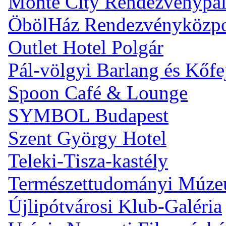
Monte City Rendezvénypal
ÖbölHáz Rendezvényközp
Outlet Hotel Polgár
Pál-völgyi Barlang és Kőfe
Spoon Café & Lounge
SYMBOL Budapest
Szent György Hotel
Teleki-Tisza-kastély
Természettudományi Múz
Újlipótvárosi Klub-Galéria