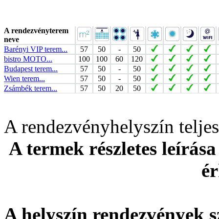
A rendezvényterem
neve
Barényi VIP terem...
57
50
-
50
bistro MOTO...
100
100
60
120
Budapest terem...
57
50
-
50
Wien terem...
57
50
-
50
Zsámbék terem...
57
50
20
50
A rendezvényhelyszín telj
A termek részletes leírása
ér
A helyszín rendezvények s