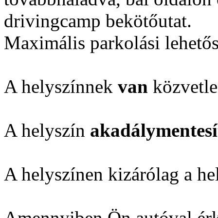
drivingcamp bekötőut
at.
Maximális parkolási lehető
A helyszínnek
van
közvetle
A helyszín
akadálymentesí
A helyszínen kizárólag a he
Amennyiben Ön autóval érk