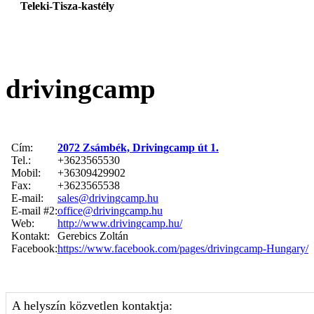
Teleki-Tisza-kastély
drivingcamp
Cím:
2072 Zsámbék, Drivingcamp út 1.
Tel.:
+3623565530
Mobil:
+36309429902
Fax:
+3623565538
E-mail:
sales@drivingcamp.hu
E-mail #2:
office@drivingcamp.hu
Web:
http://www.drivingcamp.hu/
Kontakt:
Gerebics Zoltán
Facebook:
https://www.facebook.com/pages/drivingcamp-Hungary/
A helyszín közvetlen kontaktja: