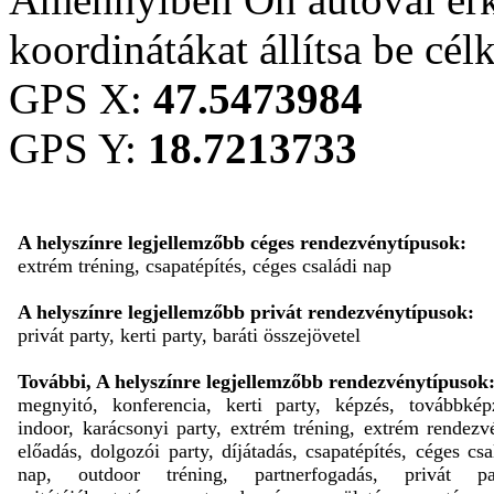
koordinátákat állítsa be cél
GPS X:
47.5473984
GPS Y:
18.7213733
A helyszínre legjellemzőbb céges rendezvénytípusok:
extrém tréning, csapatépítés, céges családi nap
A helyszínre legjellemzőbb privát rendezvénytípusok:
privát party, kerti party, baráti összejövetel
További, A helyszínre legjellemzőbb rendezvénytípusok
megnyitó, konferencia, kerti party, képzés, továbbkép
indoor, karácsonyi party, extrém tréning, extrém rendezv
előadás, dolgozói party, díjátadás, csapatépítés, céges csa
nap, outdoor tréning, partnerfogadás, privát par