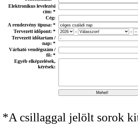
Elektronikus levelezési
cím: *
Cég:
A rendezvény típusa: *
Tervezett időpont: *
-
-
Tervezett időtartam /
nap: *
Várható vendégszám /
fő: *
Egyéb elképzelések,
kérések:
*A csillaggal jelölt sorok ki