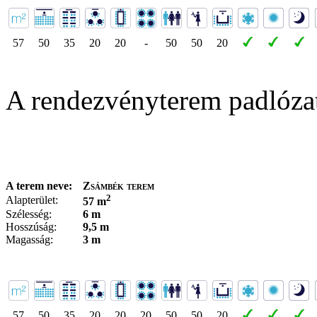
57
50
35
20
20
-
50
50
20
A rendezvényterem padlóza
A terem neve:
Zsámbék terem
2
Alapterület:
57 m
Szélesség:
6 m
Hosszúság:
9,5 m
Magasság:
3 m
57
50
35
20
20
20
50
50
20