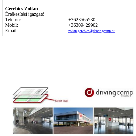
Gerebics Zoltán
Értékesítési igazgató
Telefon:
+3623565530
Mobil:
+36309429902
Email:
zoltan.gerebics@drivingcamp.hu
Képgaléria