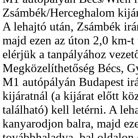
Zsámbék/Herceghalom kijárat
A lehajtó után, Zsámbék irá
majd ezen az úton 2,0 km-t
elérjük a tanpályához vezet
Megközelíthetőség Bécs, Gy
M1 autópályán Budapest irá
kijáratnál (a kijárat előtt 
található) kell letérni. A l
kanyarodjon balra, majd ez
továbbhaladva, bal oldalon 