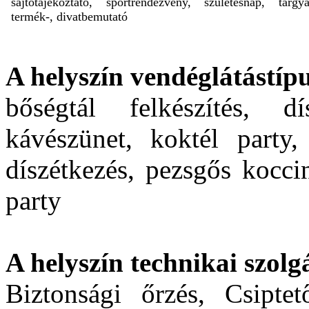
sajtótájékoztató, sportrendezvény, születésnap, tárgya
termék-, divatbemutató
A helyszín vendéglátástípu
bőségtál felkészítés, d
kávészünet, koktél party, 
díszétkezés, pezsgős kocci
party
A helyszín technikai szolgá
Biztonsági őrzés, Csipt