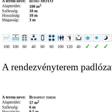
A terem neve:
bistro MOTO
2
Alapterület:
100 m
Szélesség:
10 m
Hosszúság:
10 m
Magasság:
3 m
100
100
60
40
60
60
100
120
40
A rendezvényterem padlóza
A terem neve:
Budapest terem
2
Alapterület:
57 m
Szélesség:
6 m
Hosszúság:
9,5 m