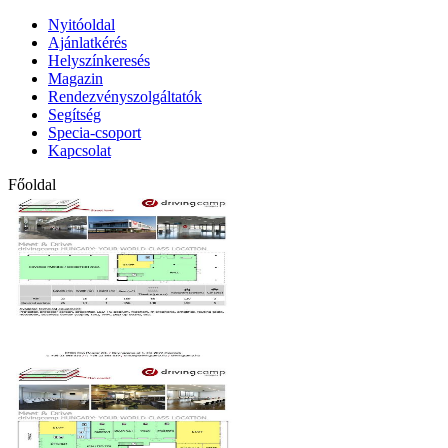
Nyitóoldal
Ajánlatkérés
Helyszínkeresés
Magazin
Rendezvényszolgáltatók
Segítség
Specia-csoport
Kapcsolat
Főoldal