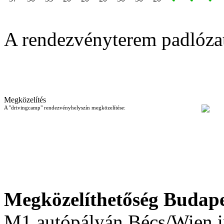
A rendezvényterem padlóza
Megközelítés
A "drivingcamp" rendezvényhelyszín megközelítése:
Megközelíthetőség
Budape
M1 autópályán Bécs/Wien ir