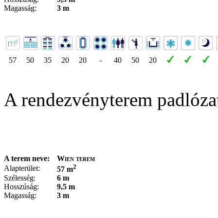
Magasság:
3 m
57
50
35
20
20
-
40
50
20
A rendezvényterem padlóza
A terem neve:
Wien terem
2
Alapterület:
57 m
Szélesség:
6 m
Hosszúság:
9,5 m
Magasság:
3 m