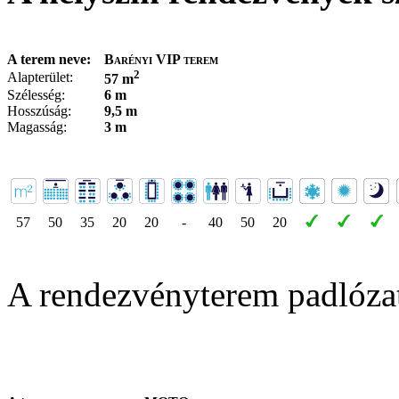
A terem neve:
Barényi VIP terem
2
Alapterület:
57 m
Szélesség:
6 m
Hosszúság:
9,5 m
Magasság:
3 m
57
50
35
20
20
-
40
50
20
A rendezvényterem padlóza