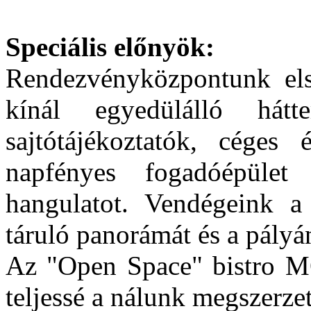
Speciális előnyök:
Rendezvényközpontunk els
kínál egyedülálló hátter
sajtótáj
ékoztatók, céges 
napfényes fogadóépület 
hangulatot. Vendégeink a 
táruló panorámát és a pály
Az "Open Space" bistro MO
teljessé a nálunk megszerze