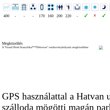
400
-
-
-
170
160
200
220
-
Megközelítés
A "Grand Hotel Aranybika***Debrecen" rendezvényhelyszín megközelítése:
GPS használattal a Hatvan u
szálloda mögötti magán par