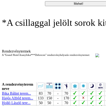
*A csillaggal jelölt sorok ki
Rendezvénytermek
A "Grand Hotel Aranybika***Debrecen" rendezvényhelyszín rendezvénytermei:
A rendezvényterem
neve
Bika Bálint terem...
83
70
-
70
Hajós Alfréd terem...
133
150
-
170
Holló László tere...
50
50
-
70