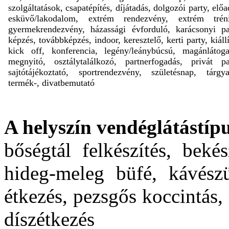
szolgáltatások, csapatépítés, díjátadás, dolgozói party, előa
esküvő/lakodalom, extrém rendezvény, extrém tréni
gyermekrendezvény, házassági évforduló, karácsonyi pa
képzés, továbbképzés, indoor, keresztelő, kerti party, kiállí
kick off, konferencia, legény/leánybúcsú, magánlátoga
megnyitó, osztálytalálkozó, partnerfogadás, privát pa
sajtótájékoztató, sportrendezvény, születésnap, tárgya
termék-, divatbemutató
A helyszín vendéglátástípu
bőségtál felkészítés, bekés
hideg-meleg büfé, kávészü
étkezés, pezsgős koccintás, 
díszétkezés