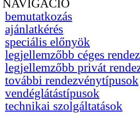
NAVIGÁCIÓ
bemutatkozás
ajánlatkérés
speciális előnyök
legjellemzőbb céges rende
legjellemzőbb privát rend
további rendezvénytípusok
vendéglátástípusok
technikai szolgáltatások