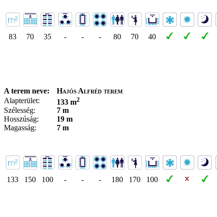
83
70
35
-
-
-
80
70
40
A terem neve:
Hajós Alfréd terem
2
Alapterület:
133 m
Szélesség:
7 m
Hosszúság:
19 m
Magasság:
7 m
133
150
100
-
-
-
180
170
100