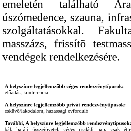
emeletén található Ar
úszómedence, szauna, infra
szolgáltatásokkal. Faku
masszázs, frissítõ testmas
vendégek rendelkezésére.
A helyszínre legjellemzőbb céges rendezvénytípusok:
előadás, konferencia
A helyszínre legjellemzőbb privát rendezvénytípusok:
esküvő/lakodalom, házassági évforduló
További, A helyszínre legjellemzőbb rendezvénytípusok
bál, baráti összejövetel, céges családi nap, csak étt