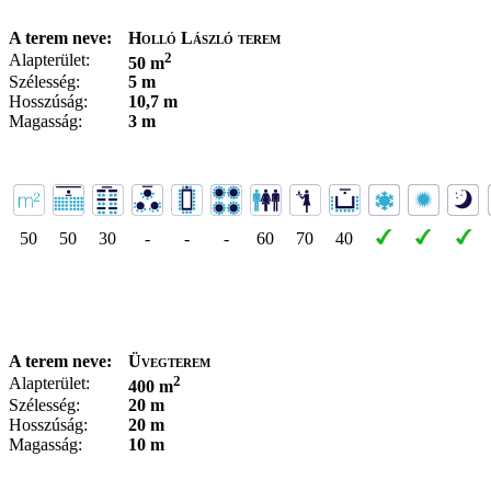
A terem neve:
Holló László terem
2
Alapterület:
50 m
Szélesség:
5 m
Hosszúság:
10,7 m
Magasság:
3 m
50
50
30
-
-
-
60
70
40
A terem neve:
Üvegterem
2
Alapterület:
400 m
Szélesség:
20 m
Hosszúság:
20 m
Magasság:
10 m