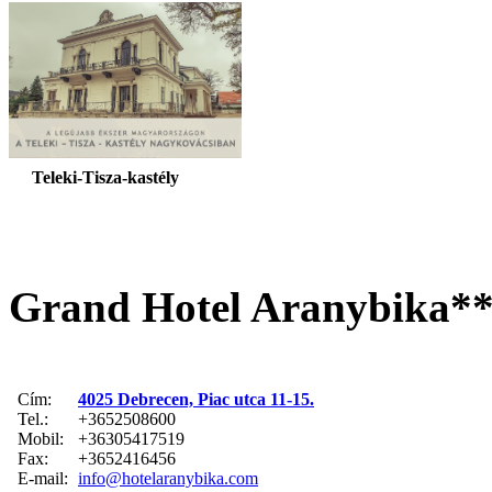
Teleki-Tisza-kastély
Grand Hotel Aranybika*
Cím:
4025 Debrecen, Piac utca 11-15.
Tel.:
+3652508600
Mobil:
+36305417519
Fax:
+3652416456
E-mail:
info@hotelaranybika.com