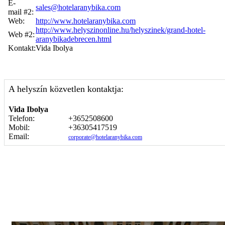
E-
sales@hotelaranybika.com
mail #2:
Web:
http://www.hotelaranybika.com
http://www.helyszinonline.hu/helyszinek/grand-hotel-
Web #2:
aranybikadebrecen.html
Kontakt:
Vida Ibolya
A helyszín közvetlen kontaktja:
Vida Ibolya
Telefon:
+3652508600
Mobil:
+36305417519
Email:
corporate@hotelaranybika.com
Képgaléria