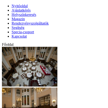
Nyitóoldal
Ajánlatkérés
Helyszínkeresés
Magazin
Rendezvényszolgáltatók
Segítség
Specia-csoport
Kapcsolat
Főoldal