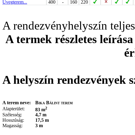
Üvegterem...
400
-
160
220
A rendezvényhelyszín telj
A termek részletes leírása
ér
A helyszín rendezvények s
A terem neve:
Bika Bálint terem
2
Alapterület:
83 m
Szélesség:
4,7 m
Hosszúság:
17,5 m
Magasság:
3 m