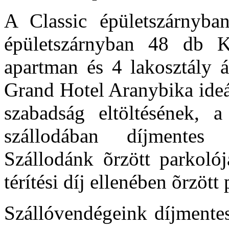
A Classic épületszárnyba
épületszárnyban 48 db K
apartman és 4 lakosztály á
Grand Hotel Aranybika ideá
szabadság eltöltésének, a
szállodában díjmentes 
Szállodánk õrzött parkoló
térítési díj ellenében õrzött
Szállóvendégeink díjmentes