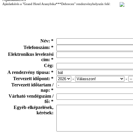
Ajánlatkérés a "Grand Hotel Aranybika***Debrecen" rendezvényhelyszín felé:
Név: *
Telefonszám: *
Elektronikus levelezési
cím: *
Cég:
A rendezvény típusa: *
Tervezett időpont: *
-
-
Tervezett időtartam /
nap: *
Várható vendégszám /
fő: *
Egyéb elképzelések,
kérések: