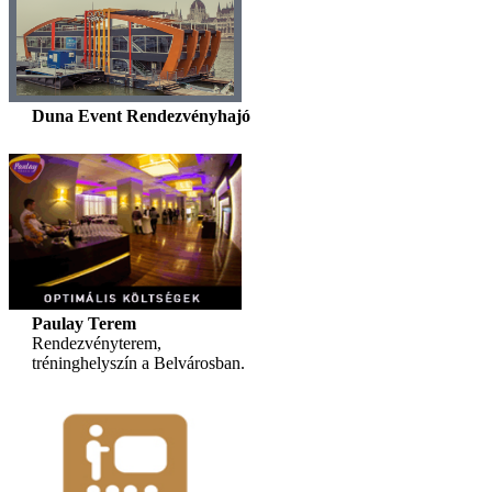
Duna Event Rendezvényhajó
Paulay Terem
Rendezvényterem,
tréninghelyszín a Belvárosban.