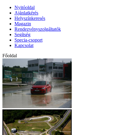
Nyitóoldal
Ajánlatkérés
Helyszínkeresés
Magazin
Rendezvényszolgáltatók
Segítség
Specia-csoport
Kapcsolat
Főoldal