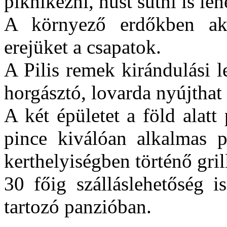
piknikezni, húst sütni is le
A környező erdőkben aka
erejüket a csapatok.
A Pilis remek kirándulási l
horgásztó, lovarda nyújthat
A két épületet a föld alatt
pince kiválóan alkalmas p
kerthelyiségben történő gril
30 főig szálláslehetőség i
tartozó panzióban.