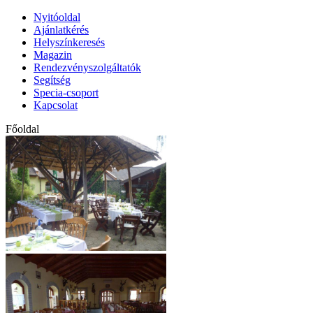
Nyitóoldal
Ajánlatkérés
Helyszínkeresés
Magazin
Rendezvényszolgáltatók
Segítség
Specia-csoport
Kapcsolat
Főoldal