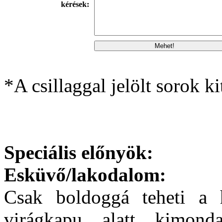
kérések:
*A csillaggal jelölt sorok ki
Speciális előnyök:
Esküvő/lakodalom:
Csak boldoggá teheti a há
virágkapu alatt kimond