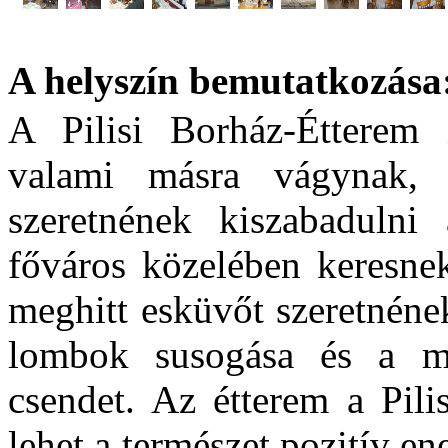
A helyszín bemutatkozása
A Pilisi Borház-Étterem 
valami másra vágynak, 
szeretnének kiszabadulni
főváros közelében keresne
meghitt esküvőt szeretnének
lombok susogása és a m
csendet. Az étterem a Pili
lehet a természet pozitív en