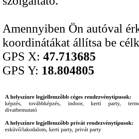
szolgáltató.
Amennyiben Ön autóval érk
koordinátákat állítsa be cél
GPS X:
47.713685
GPS Y:
18.804805
A helyszínre legjellemzőbb céges rendezvénytípusok:
képzés, továbbképzés, indoor, kerti party, termé
divatbemutató
A helyszínre legjellemzőbb privát rendezvénytípusok:
esküvő/lakodalom, kerti party, privát party