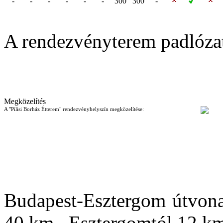
-
-
-
-
-
-
300
300
-
A rendezvényterem padlóza
Megközelítés
A "Pilisi Borház Étterem" rendezvényhelyszín megközelítése:
Budapest-Esztergom útvonal
40 km, Eszte
rgomtól 12