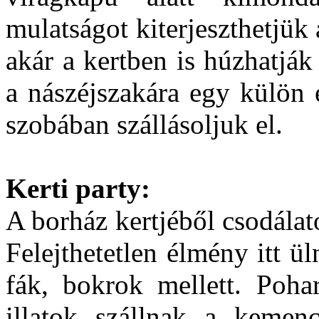
mulatságot kiterjeszthetjük 
akár a kertben is húzhatják 
a nászéjszakára egy külön 
szobában szállásoljuk el.
Kerti party:
A borház kertjéből csodálato
Felejthetetlen élmény itt ül
fák, bokrok mellett. Poha
illatok szállnak a kemen