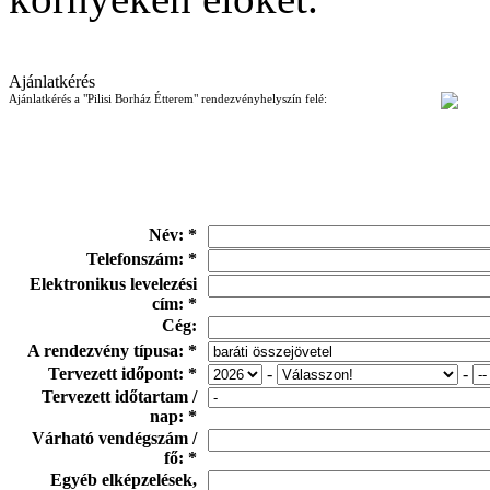
Ajánlatkérés
Ajánlatkérés a "Pilisi Borház Étterem" rendezvényhelyszín felé:
Név: *
Telefonszám: *
Elektronikus levelezési
cím: *
Cég:
A rendezvény típusa: *
Tervezett időpont: *
-
-
Tervezett időtartam /
nap: *
Várható vendégszám /
fő: *
Egyéb elképzelések,