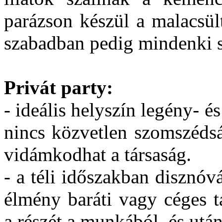
parázson készül a malacsült
szabadban pedig mindenki 
Privát party:
- ideális helyszín legény- 
nincs közvetlen szomszédsá
vidámkodhat a társaság.
- a téli időszakban disznóv
élmény baráti vagy céges t
a részét a munkából, és után