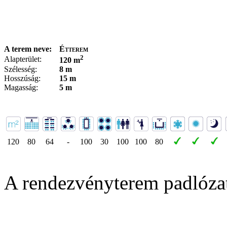
A terem neve:
Étterem
2
Alapterület:
120 m
Szélesség:
8 m
Hosszúság:
15 m
Magasság:
5 m
120
80
64
-
100
30
100
100
80
A rendezvényterem padlóza