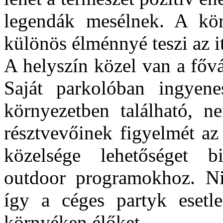
legendák mesélnek. A kör
különös élménnyé teszi az i
A helyszín közel van a fővár
Saját parkolóban ingyenes
környezetben található, 
résztvevőinek figyelmét az
közelsége lehetőséget bi
outdoor programokhoz. Ni
így a céges partyk esetl
környéken élőket.