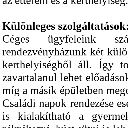
az étterem és a kerthelyiség
Különleges szolgáltatások
Céges ügyfeleink s
rendezvényházunk két külön
kerthelyiségből áll. Így t
zavartalanul lehet előadáso
míg a másik épületben mego
Családi napok rendezése es
is kialakítható a gyerm