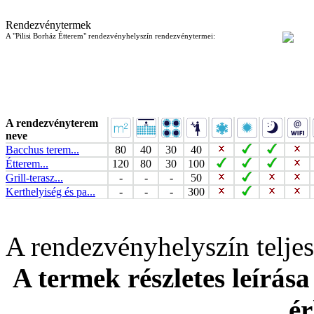
Rendezvénytermek
A "Pilisi Borház Étterem" rendezvényhelyszín rendezvénytermei:
A rendezvényterem
neve
Bacchus terem...
80
40
30
40
Étterem...
120
80
30
100
Grill-terasz...
-
-
-
50
Kerthelyiség és pa...
-
-
-
300
A rendezvényhelyszín telj
A termek részletes leírása
ér