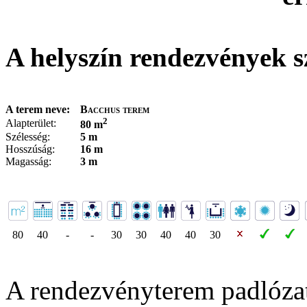
A helyszín rendezvények s
A terem neve:
Bacchus terem
2
Alapterület:
80 m
Szélesség:
5 m
Hosszúság:
16 m
Magasság:
3 m
80
40
-
-
30
30
40
40
30
A rendezvényterem padlóza