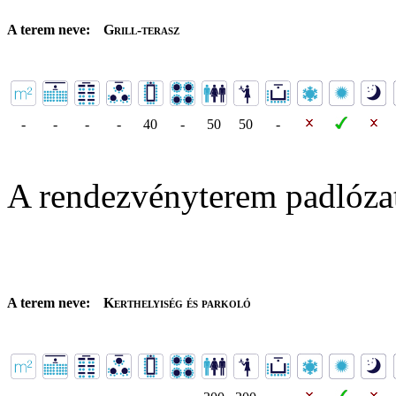
A terem neve:
Grill-terasz
-
-
-
-
40
-
50
50
-
A rendezvényterem padlóza
A terem neve:
Kerthelyiség és parkoló