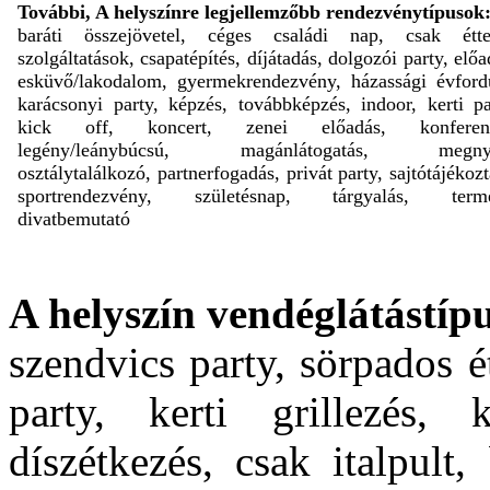
További, A helyszínre legjellemzőbb rendezvénytípusok
baráti összejövetel, céges családi nap, csak étte
szolgáltatások, csapatépítés, díjátadás, dolgozói party, előa
esküvő/lakodalom, gyermekrendezvény, házassági évford
karácsonyi party, képzés, továbbképzés, indoor, kerti pa
kick off, koncert, zenei előadás, konferenc
legény/leánybúcsú, magánlátogatás, megnyi
osztálytalálkozó, partnerfogadás, privát party, sajtótájékozt
sportrendezvény, születésnap, tárgyalás, termé
divatbemutató
A helyszín vendéglátástípu
szendvics party, sörpados é
party, kerti grillezés, 
díszétkezés, csak italpult,