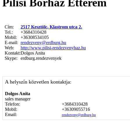
Pilisi Borház Étterem
Cím:
2517 Kesztölc, Klastrom utca 2.
Tel.:
+3684310428
Mobil:
+36308534105
E-mail:
rendezveny@erdburg.hu
Web:
http://www.pilisi-rendezvenyhaz.hu
Kontakt:
Dolgos Anita
Skype:
erdburg.rendezvenyek
A helyszín közvetlen kontaktja:
Dolgos Anita
sales manager
Telefon:
+3684310428
Mobil:
+36309055716
Email:
rendezveny@erdburg.hu